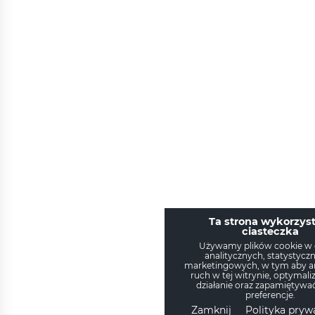
Ta strona wykorzyst
ciasteczka
Używamy plików cookie w 
analitycznych, statystyczn
marketingowych, w tym aby a
ruch w tej witrynie, optymali
działanie oraz zapamiętywa
preferencje.
Zamknij
Polityka pryw