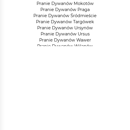
Pranie Dywanów Mokotów
Pranie Dywanów Praga
Pranie Dywanów Śródmieście
Pranie Dywanów Targówek
Pranie Dywanów Ursynów
Pranie Dywanów Ursus
Pranie Dywanów Wawer
Pranie Dywanów Wilanów
Pranie Dywanów Włochy
Pranie Dywanów Wola
Pranie Dywanów Żoliborz
Pranie Dywanów Marki
Pranie Dywanów Piaseczno
Pranie Dywanów Raszyn
Pranie Dywanów Sulejówek
Pranie Dywanów Ząbki
Pranie Dywanów Ochota
Pranie Dywanów Warszawa