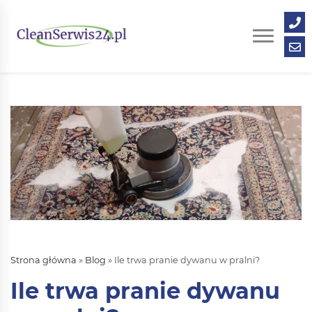
+48
535
163
kontak
189
Strona główna
»
Blog
»
Ile trwa pranie dywanu w pralni?
Ile trwa pranie dywanu